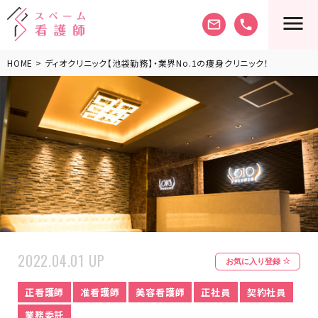
mail_outline
phone
HOME
> ディオクリニック【池袋勤務】・業界No.1の痩身クリニック！
2022.04.01 UP
お気に入り登録
正看護師
准看護師
美容看護師
正社員
契約社員
業務委託