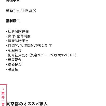
各種手当
通勤手当（上限あり）
福利厚生
・社会保険完備
・育休・産休制度
・健康診断手当
・月間MVP、年間MVP表彰制度
・制服貸与
・施術社員割引（美容メニューが最大95％OFF）
・出産祝金
・結婚祝金
・弔辞金
案件一覧
東京都のオススメ求人