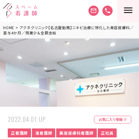
mail_outline
phone
HOME
> アクネクリニック【名古屋勤務】ニキビ治療に特化した美容皮膚科／
賞与4か月／残業少＆全額支給
2022.04.01 UP
お気に入り登録
正看護師
准看護師
美容皮膚科看護師
正社員