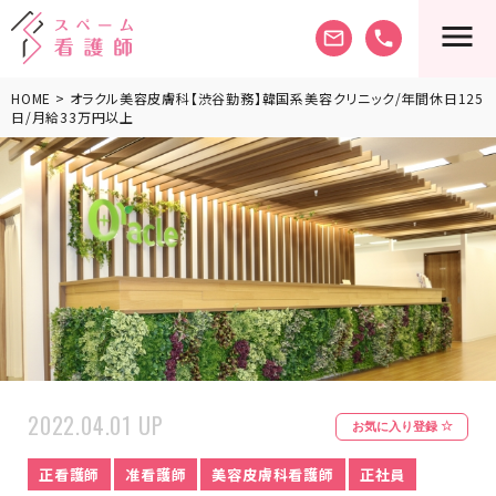
mail_outline
phone
HOME
> オラクル美容皮膚科【渋谷勤務】韓国系美容クリニック/年間休日125
日/月給33万円以上
2022.04.01 UP
お気に入り登録
正看護師
准看護師
美容皮膚科看護師
正社員