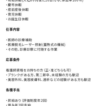
・有給休暇(入社6ヶ月後に10日付与、承認率100％)
・慶弔休暇
・産前産後休暇
・育児休暇
・お誕生日休暇
仕事内容
・医師の診療補助
・医療脱毛レーザー照射(蓄熱式の機械)
・その他､診療診察に付随する作業
応募条件
看護師資格をお持ちの方（正・准どちらも可）
・ブランクがある方、第二新卒、未経験の方も歓迎
・美容外科、美容皮膚科、透析などの経験がある方も歓迎
各種手当
・昇給あり（評価制度年2回）
・賞与年2回支給