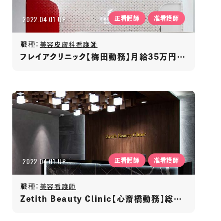
2022.04.01 UP
正看護師
准看護師
職種：
美容皮膚科看護師
フレイアクリニック【梅田勤務】月給35万円～/週休2日制/昇給･賞与あり/ノルマなし/ネイルOK
2022.04.01 UP
正看護師
准看護師
職種：
美容看護師
Zetith Beauty Clinic【心斎橋勤務】総合美容クリニック/働きやすい環境/給料32万円〜