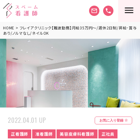
mail_outline
phone
HOME
> フレイアクリニック【難波勤務】月給35万円～/週休2日制/昇給･賞与
あり/ノルマなし/ネイルOK
2022.04.01 UP
お気に入り登録
正看護師
准看護師
美容皮膚科看護師
正社員