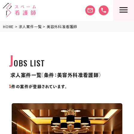
mail_outline
phone
HOME
>
求人案件一覧
> 美容外科准看護師
J
OBS LIST
求人案件一覧(条件：美容外科准看護師)
1
件の案件が登録されています。