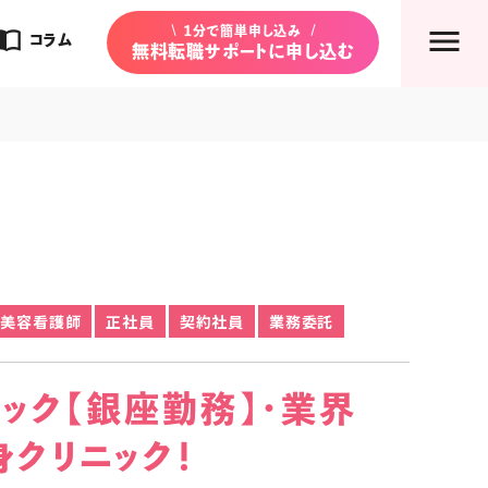
rt_contacts
1分で簡単申し込み
コラム
無料転職サポートに申し込む
美容看護師
正社員
契約社員
業務委託
ニック【銀座勤務】・業界
身クリニック！