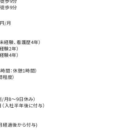
徒歩9分
徒歩9分
0円/月
容未経験、看護歴4年）
容経験2年）
容経験4年）
実働8時間：休憩1時間）
間程度）
制/月8～9日休み）
日（入社半年後に付与）
月経過後から付与)