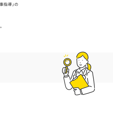
事指導」の
。