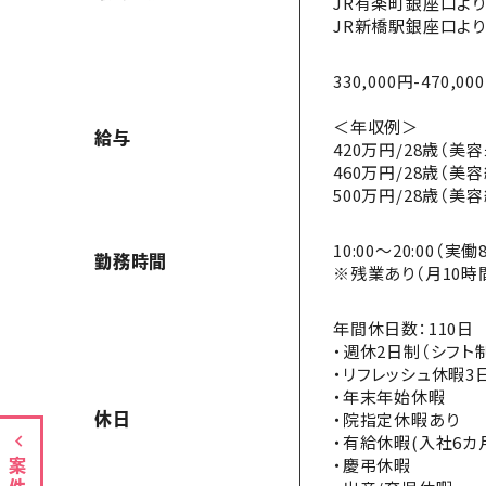
JR有楽町銀座口より
JR新橋駅銀座口より
330,000円-470,00
＜年収例＞
給与
420万円/28歳（美
460万円/28歳（美
500万円/28歳（美
10:00〜20:00（
勤務時間
※残業あり（月10時
年間休日数：110日
・週休2日制（シフト
・リフレッシュ休暇3
・年末年始休暇
・院指定休暇あり
休日
・有給休暇(入社6カ
・慶弔休暇