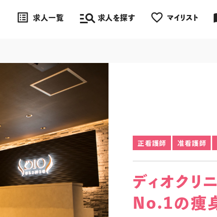
manage_search
list_alt
favorite_border
impo
求人一覧
求人を探す
マイリスト
正看護師
准看護師
ディオクリ
No.1の痩