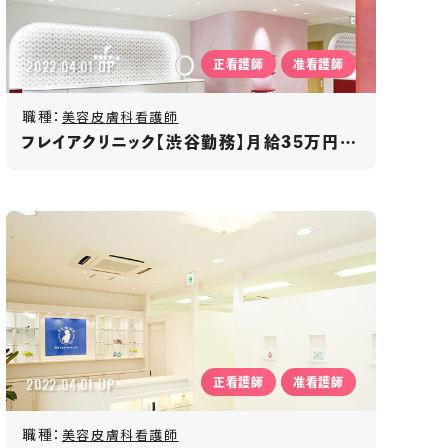
2022.04.01 UP
正看護師
准看護師
職種：
美容皮膚科看護師
フレイアクリニック【渋谷勤務】月給35万円～/週休2日制/昇給･賞与あり/ノルマなし/ネイルOK
2022.04.01 UP
正看護師
准看護師
職種：
美容皮膚科看護師