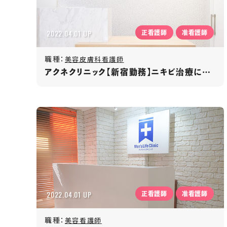
2022.04.01 UP
正看護師
准看護師
職種：
美容皮膚科看護師
アクネクリニック【新宿勤務】ニキビ治療に特化した美容皮膚科／賞与4か月／残業少＆全額支給
2022.04.01 UP
正看護師
准看護師
職種：
美容看護師