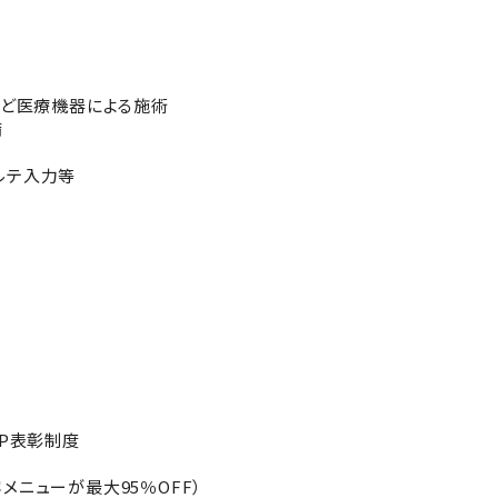
など医療機器による施術
備
ルテ入力等
）
VP表彰制度
メニューが最大95％OFF）