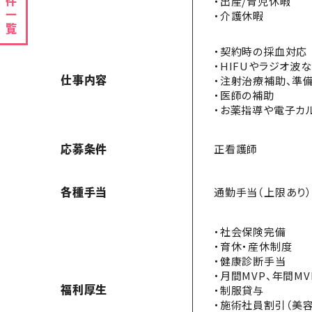
案件一覧
・出産/育児休暇
・介護休暇
・契約時の採血対応
・HIFUやラジオ波
・注射治療補助、準
仕事内容
・医師の補助
・お薬指導や電子カ
正看護師
応募条件
通勤手当（上限あり
各種手当
・社会保険完備
・育休・産休制度
・健康診断手当
・月間MVP、年間M
・制服貸与
福利厚生
・施術社員割引（美容