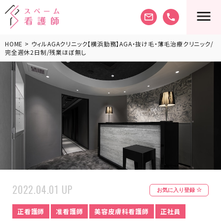
mail_outline
phone
HOME
> ウィルAGAクリニック【横浜勤務】AGA・抜け毛・薄毛治療クリニック/
完全週休2日制/残業ほぼ無し
2022.04.01 UP
お気に入り登録
正看護師
准看護師
美容皮膚科看護師
正社員