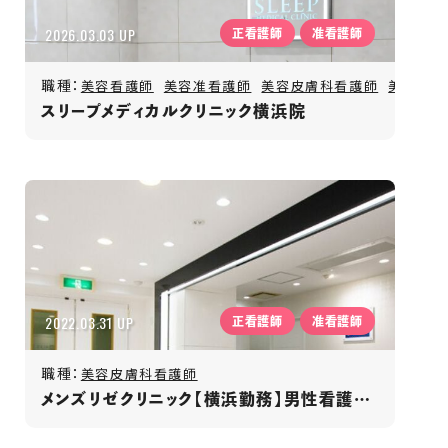
2026.03.03 UP
正看護師
准看護師
職種：
美容看護師
美容准看護師
美容皮膚科看護師
美容皮膚
スリープメディカルクリニック横浜院
2022.03.31 UP
正看護師
准看護師
職種：
美容皮膚科看護師
メンズリゼクリニック【横浜勤務】男性看護師活躍/年間休日120日以上/月給35万円〜/長期安定勤務