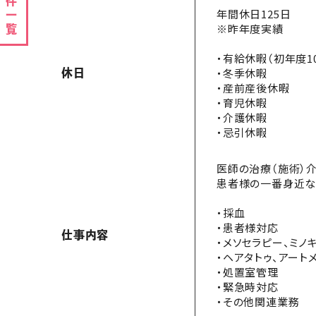
案件一覧
年間休日125日
※昨年度実績
・有給休暇（初年度1
・冬季休暇
休日
・産前産後休暇
・育児休暇
・介護休暇
・忌引休暇
医師の治療（施術）
患者様の一番身近な
・採血
・患者様対応
仕事内容
・メソセラピー、ミノ
・ヘアタトゥ、アート
・処置室管理
・緊急時対応
・その他関連業務