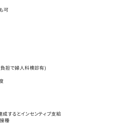
も可
社負担で婦人科検診有)
度
達成するとインセンティブ支給
防接種