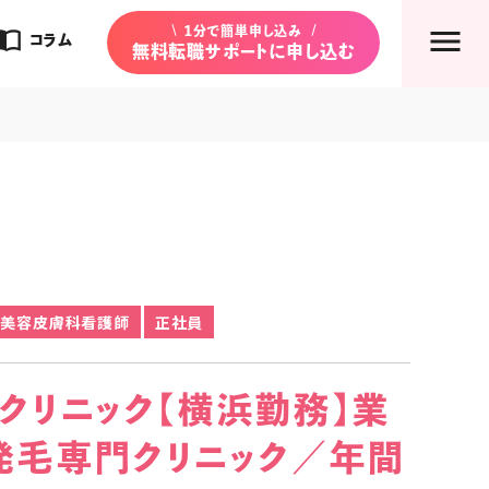
rt_contacts
1分で簡単申し込み
コラム
無料転職サポートに申し込む
美容皮膚科看護師
正社員
ンクリニック【横浜勤務】業
／発毛専門クリニック／年間