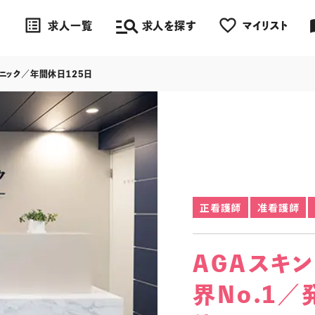
manage_search
list_alt
favorite_border
impo
求人一覧
求人を探す
マイリスト
リニック／年間休日125日
正看護師
准看護師
AGAスキ
界No.1