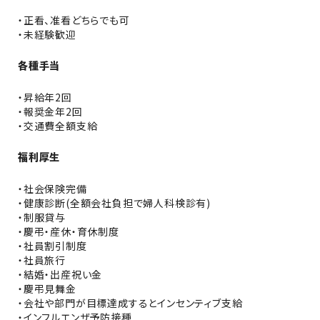
・正看、准看どちらでも可
・未経験歓迎
各種手当
・昇給年2回
・報奨金年2回
・交通費全額支給
福利厚生
・社会保険完備
・健康診断(全額会社負担で婦人科検診有)
・制服貸与
・慶弔・産休・育休制度
・社員割引制度
・社員旅行
・結婚・出産祝い金
・慶弔見舞金
・会社や部門が目標達成するとインセンティブ支給
・インフルエンザ予防接種