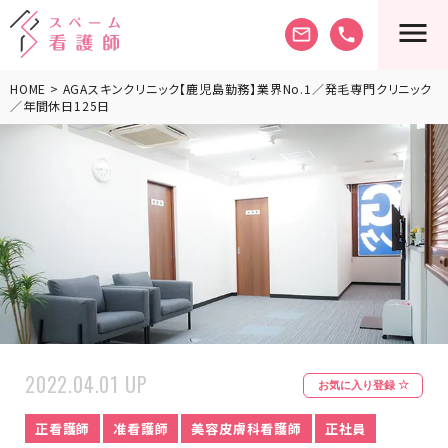
mail_outline
phone
HOME
> AGAスキンクリニック【鹿児島勤務】業界No.1／発毛専門クリニック
／年間休日125日
2022.04.01 UP
お気に入り登録
正看護師
准看護師
美容皮膚科看護師
正社員