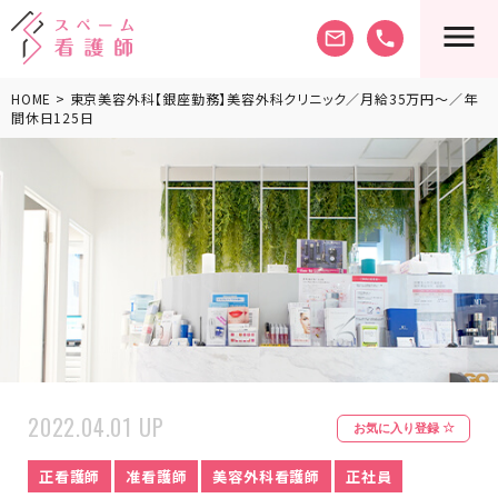
mail_outline
phone
HOME
> 東京美容外科【銀座勤務】美容外科クリニック／月給35万円〜／年
間休日125日
2022.04.01 UP
お気に入り登録
正看護師
准看護師
美容外科看護師
正社員