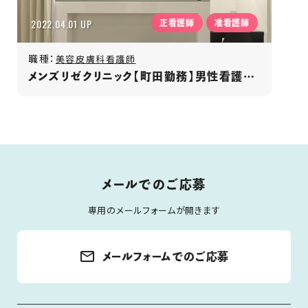
2022.04.01 UP
正看護師
准看護師
職種：
美容皮膚科看護師
メンズリゼクリニック【町田勤務】男性看護師活躍/年間休日120日以上/月給35万円〜/長期安定勤務
メールでのご応募
専用のメールフォームが開きます
mail_outline
メールフォームでのご応募