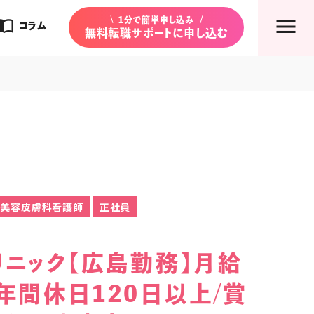
rt_contacts
1分で簡単申し込み
コラム
無料転職サポートに申し込む
美容皮膚科看護師
正社員
リニック【広島勤務】月給
/年間休日120日以上/賞