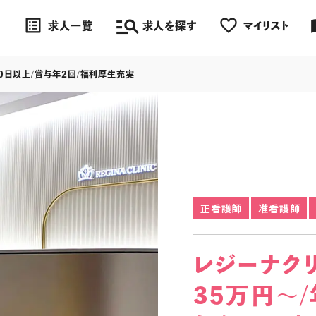
manage_search
list_alt
favorite_border
impo
求人一覧
求人を探す
マイリスト
20日以上/賞与年2回/福利厚生充実
正看護師
准看護師
レジーナク
35万円～