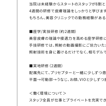
当院は未経験からスタートのスタッフが8割と
4週間の研修で皮膚理論をしっかりと学びます
もちろん、美容クリニックでの勤務経験があ
■座学/実技研修（約2週間）
美容皮膚の理論や接遇力を高める座学研修に
手技研修では、照射の動画撮影にご協力いた
照射技術を身に着けるだけでなく、相モデル
■実地研修（2週間）
配属先にて、プリセプターと一緒に少しずつ患
平面→可動部→うなじ、お顔、VIOと少しず
＜働く環境について＞
スタッフ全員が仕事とプライベートを充実でき