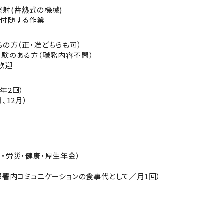
照射(蓄熱式の機械)
に付随する作業
の方（正・准どちらも可）
経験のある方（職務内容不問）
歓迎
年2回）
、12月）
・労災・健康・厚生年金）
部署内コミュニケーションの食事代として／月1回）