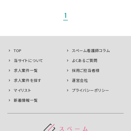
1
TOP
スペーム看護師コラム
当サイトについて
よくあるご質問
求人案件一覧
採用ご担当者様
求人案件を探す
運営会社
マイリスト
プライバシーポリシー
新着情報一覧