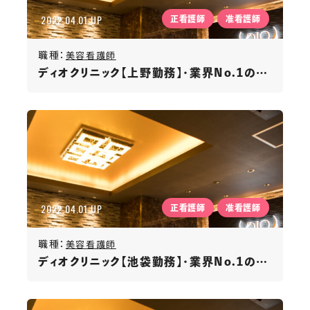
2022.04.01 UP
正看護師
准看護師
職種：
美容看護師
ディオクリニック【上野勤務】・業界No.1の痩身クリニック！
2022.04.01 UP
正看護師
准看護師
職種：
美容看護師
ディオクリニック【池袋勤務】・業界No.1の痩身クリニック！