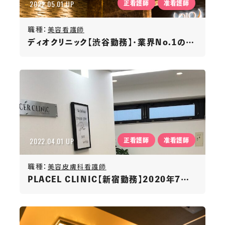
2022.05.01 UP
正看護師
准看護師
職種：
美容看護師
ディオクリニック【渋谷勤務】・業界No.1の痩身クリニック！
2022.04.01 UP
正看護師
准看護師
職種：
美容皮膚科看護師
PLACEL CLINIC【新宿勤務】2020年7月オープン！美容皮膚科クリニック